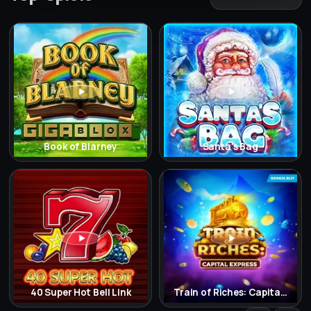
Book of Blarney
Santa's Bag
40 Super Hot Bell Link
Train of Riches: Capital Expre