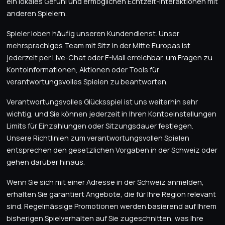
ein lokales Gefühl und ermöglichen Echtzeit-Interaktionen mit
anderen Spielern.
Spieler loben häufig unseren Kundendienst. Unser
mehrsprachiges Team mit Sitz in der Mitte Europas ist
jederzeit per Live-Chat oder E-Mail erreichbar, um Fragen zu
Kontoinformationen, Aktionen oder Tools für
verantwortungsvolles Spielen zu beantworten.
Verantwortungsvolles Glücksspiel ist uns weiterhin sehr
wichtig, und Sie können jederzeit in Ihren Kontoeinstellungen
Limits für Einzahlungen oder Sitzungsdauer festlegen.
Unsere Richtlinien zum verantwortungsvollen Spielen
entsprechen den gesetzlichen Vorgaben in der Schweiz oder
gehen darüber hinaus.
Wenn Sie sich mit einer Adresse in der Schweiz anmelden,
erhalten Sie garantiert Angebote, die für Ihre Region relevant
sind. Regelmässige Promotionen werden basierend auf Ihrem
bisherigen Spielverhalten auf Sie zugeschnitten, was Ihre