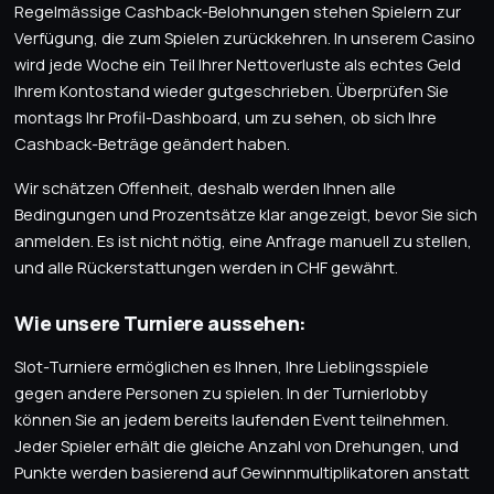
Regelmässige Cashback-Belohnungen stehen Spielern zur
Verfügung, die zum Spielen zurückkehren. In unserem Casino
wird jede Woche ein Teil Ihrer Nettoverluste als echtes Geld
Ihrem Kontostand wieder gutgeschrieben. Überprüfen Sie
montags Ihr Profil-Dashboard, um zu sehen, ob sich Ihre
Cashback-Beträge geändert haben.
Wir schätzen Offenheit, deshalb werden Ihnen alle
Bedingungen und Prozentsätze klar angezeigt, bevor Sie sich
anmelden. Es ist nicht nötig, eine Anfrage manuell zu stellen,
und alle Rückerstattungen werden in CHF gewährt.
Wie unsere Turniere aussehen:
Slot-Turniere ermöglichen es Ihnen, Ihre Lieblingsspiele
gegen andere Personen zu spielen. In der Turnierlobby
können Sie an jedem bereits laufenden Event teilnehmen.
Jeder Spieler erhält die gleiche Anzahl von Drehungen, und
Punkte werden basierend auf Gewinnmultiplikatoren anstatt