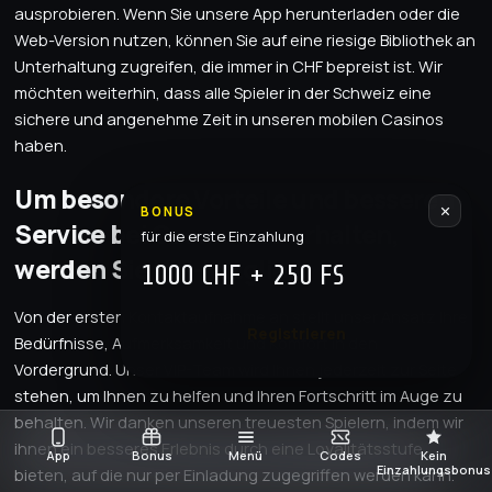
ausprobieren. Wenn Sie unsere App herunterladen oder die
Web-Version nutzen, können Sie auf eine riesige Bibliothek an
Unterhaltung zugreifen, die immer in CHF bepreist ist. Wir
möchten weiterhin, dass alle Spieler in der Schweiz eine
sichere und angenehme Zeit in unseren mobilen Casinos
haben.
Um besondere Vorteile und besseren
BONUS
Service bei Casumo zu erhalten,
für die erste Einzahlung
werden Sie VIP-Mitglied
1000 CHF + 250 FS
Von der ersten Kontaktaufnahme an stellt unser Ansatz Ihre
Registrieren
Bedürfnisse, Aufmerksamkeit und Komfort in den
Vordergrund. Unser VIP-Team wird Ihnen jederzeit zur Seite
stehen, um Ihnen zu helfen und Ihren Fortschritt im Auge zu
behalten. Wir danken unseren treuesten Spielern, indem wir
ihnen ein besseres Erlebnis durch eine Loyalitätsstufe
App
Bonus
Menü
Codes
Kein
Einzahlungsbonus
bieten, auf die nur per Einladung zugegriffen werden kann.