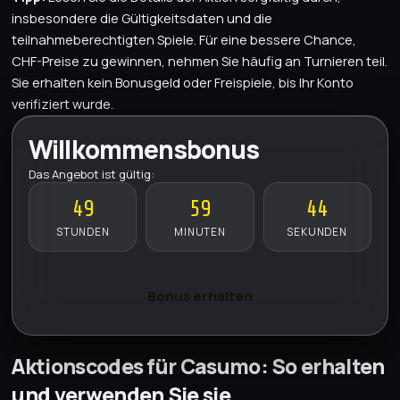
insbesondere die Gültigkeitsdaten und die
teilnahmeberechtigten Spiele. Für eine bessere Chance,
CHF-Preise zu gewinnen, nehmen Sie häufig an Turnieren teil.
Sie erhalten kein Bonusgeld oder Freispiele, bis Ihr Konto
verifiziert wurde.
Willkommensbonus
Das Angebot ist gültig:
49
59
42
STUNDEN
MINUTEN
SEKUNDEN
Bonus erhalten
Aktionscodes für Casumo: So erhalten
und verwenden Sie sie