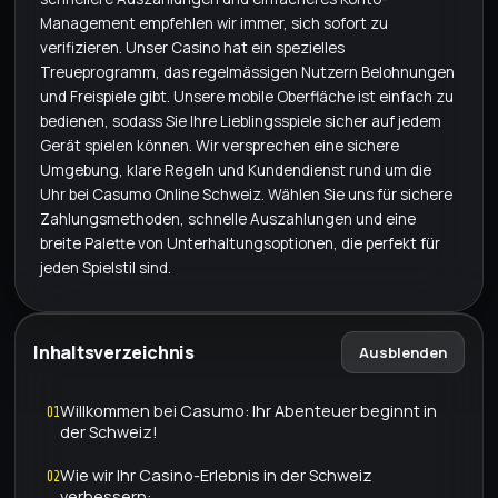
Management empfehlen wir immer, sich sofort zu
verifizieren. Unser Casino hat ein spezielles
Treueprogramm, das regelmässigen Nutzern Belohnungen
und Freispiele gibt. Unsere mobile Oberfläche ist einfach zu
bedienen, sodass Sie Ihre Lieblingsspiele sicher auf jedem
Gerät spielen können. Wir versprechen eine sichere
Umgebung, klare Regeln und Kundendienst rund um die
Uhr bei Casumo Online Schweiz. Wählen Sie uns für sichere
Zahlungsmethoden, schnelle Auszahlungen und eine
breite Palette von Unterhaltungsoptionen, die perfekt für
jeden Spielstil sind.
Inhaltsverzeichnis
Ausblenden
Willkommen bei Casumo: Ihr Abenteuer beginnt in
01
der Schweiz!
Wie wir Ihr Casino-Erlebnis in der Schweiz
02
verbessern: