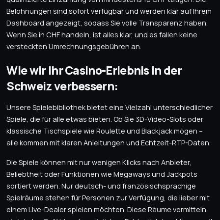
Belohnungen sind sofort verfügbar und werden klar auf Ihrem
Dashboard angezeigt, sodass Sie volle Transparenz haben.
Wenn Sie in CHF handeln, ist alles klar, und es fallen keine
versteckten Umrechnungsgebühren an.
Wie wir Ihr Casino-Erlebnis in der
Schweiz verbessern:
Unsere Spielebibliothek bietet eine Vielzahl unterschiedlicher
Spiele, die für alle etwas bieten. Ob Sie 3D-Video-Slots oder
klassische Tischspiele wie Roulette und Blackjack mögen –
alle kommen mit klaren Anleitungen und Echtzeit-RTP-Daten.
Die Spiele können mit nur wenigen Klicks nach Anbieter,
Beliebtheit oder Funktionen wie Megaways und Jackpots
sortiert werden. Nur deutsch- und französischsprachige
Spielräume stehen für Personen zur Verfügung, die lieber mit
einem Live-Dealer spielen möchten. Diese Räume vermitteln