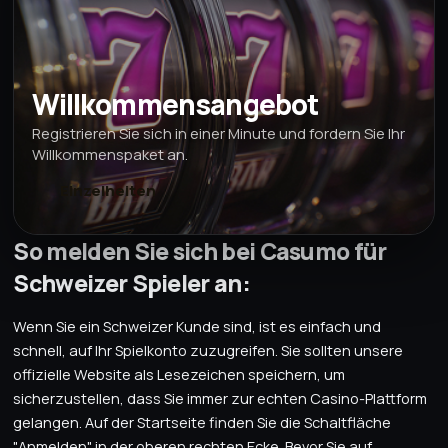
Willkommensangebot
Registrieren Sie sich in einer Minute und fordern Sie Ihr
Willkommenspaket an.
Einzelheiten
So melden Sie sich bei Casumo für
Schweizer Spieler an:
Wenn Sie ein Schweizer Kunde sind, ist es einfach und
schnell, auf Ihr Spielkonto zuzugreifen. Sie sollten unsere
offizielle Website als Lesezeichen speichern, um
sicherzustellen, dass Sie immer zur echten Casino-Plattform
gelangen. Auf der Startseite finden Sie die Schaltfläche
"Anmelden" in der oberen rechten Ecke. Bevor Sie auf